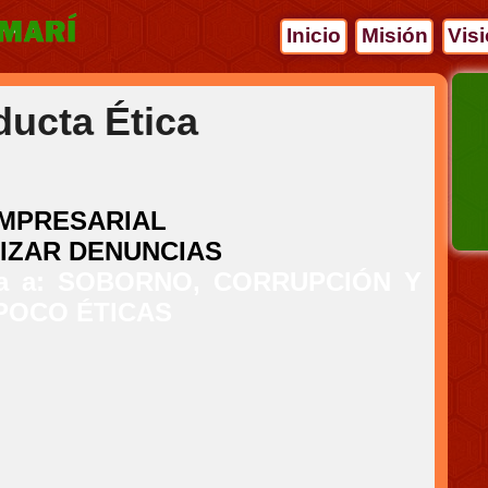
Inicio
Misión
Vis
ducta Ética
MPRESARIAL
IZAR DENUNCIAS
iada a: SOBORNO, CORRUPCIÓN Y
POCO ÉTICAS