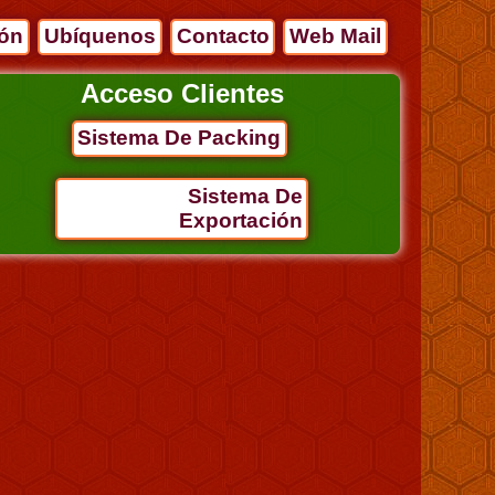
ión
Ubíquenos
Contacto
Web Mail
Acceso Clientes
Sistema De Packing
Sistema De
Exportación